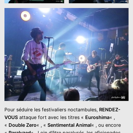
Pour séduire les festivaliers noctambules,
RENDEZ-
VOUS
attaque fort avec les titres «
Euroshima
« ,
«
Double Zero
« , «
Sentimental Animal
« , ou encore
«
Paralyzed
« . Loin d’être paralysés, les aficionados