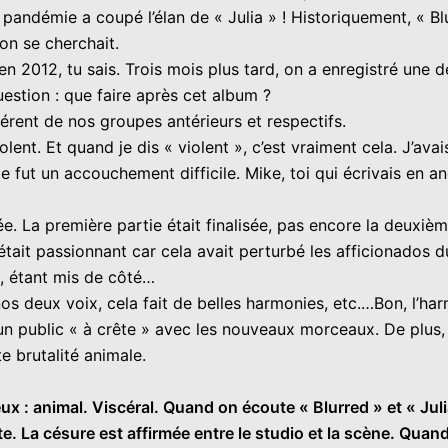
pandémie a coupé l’élan de « Julia » ! Historiquement, « Blu
on se cherchait.
en 2012, tu sais. Trois mois plus tard, on a enregistré une 
question : que faire après cet album ?
érent de nos groupes antérieurs et respectifs.
iolent. Et quand je dis « violent », c’est vraiment cela. J’a
 fut un accouchement difficile. Mike, toi qui écrivais en an
lée. La première partie était finalisée, pas encore la deuxi
était passionnant car cela avait perturbé les afficionados d
», étant mis de côté…
s deux voix, cela fait de belles harmonies, etc.…Bon, l’harm
r un public « à crête » avec les nouveaux morceaux. De plus, 
e brutalité animale.
ieux : animal. Viscéral. Quand on écoute « Blurred » et « Ju
. La césure est affirmée entre le studio et la scène. Quan