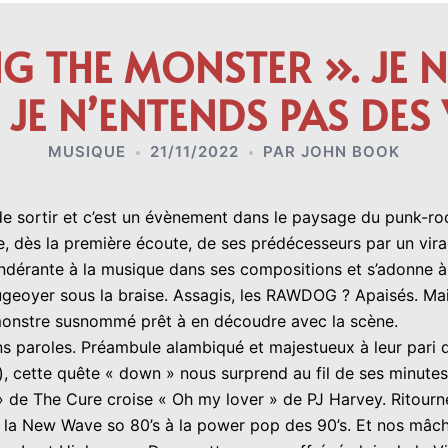
 THE MONSTER ». JE N
. JE N’ENTENDS PAS DES
MUSIQUE
21/11/2022
PAR
JOHN BOOK
sortir et c’est un évènement dans le paysage du punk-rock
e, dès la première écoute, de ses prédécesseurs par un virage
dérante à la musique dans ses compositions et s’adonne à l
ougeoyer sous la braise. Assagis, les RAWDOG ? Apaisés. M
e monstre susnommé prêt à en découdre avec la scène.
s paroles. Préambule alambiqué et majestueux à leur pari d’a
), cette quête « down » nous surprend au fil de ses minutes
 » de The Cure croise « Oh my lover » de PJ Harvey. Ritourne
e la New Wave so 80’s à la power pop des 90’s. Et nos mâc