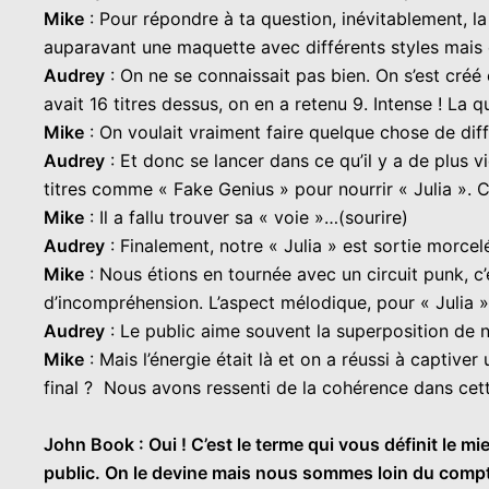
Mike
: Pour répondre à ta question, inévitablement, la 
auparavant une maquette avec différents styles mais 
Audrey
: On ne se connaissait pas bien. On s’est créé 
avait 16 titres dessus, on en a retenu 9. Intense ! La 
Mike
: On voulait vraiment faire quelque chose de diff
Audrey
: Et donc se lancer dans ce qu’il y a de plus v
titres comme « Fake Genius » pour nourrir « Julia ». Ce
Mike
: Il a fallu trouver sa « voie »…(sourire)
Audrey
: Finalement, notre « Julia » est sortie morce
Mike
: Nous étions en tournée avec un circuit punk, c’
d’incompréhension. L’aspect mélodique, pour « Julia 
Audrey
: Le public aime souvent la superposition de no
Mike
: Mais l’énergie était là et on a réussi à captive
final ? Nous avons ressenti de la cohérence dans cett
John Book : Oui ! C’est le terme qui vous définit le m
public. On le devine mais nous sommes loin du compte