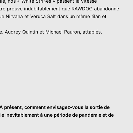
e, nos « White StriKes » passent la vitesse
e titre prouve indubitablement que RAWDOG abandonne
que Nirvana et Veruca Salt dans un même élan et
e. Audrey Quintin et Michael Pauron, attablés,
. A présent, comment envisagez-vous la sortie de
lié inévitablement à une période de pandémie et de