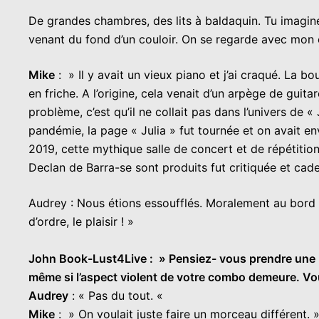
De grandes chambres, des lits à baldaquin. Tu imagine
venant du fond d’un couloir. On se regarde avec mon c
Mike
: » Il y avait un vieux piano et j’ai craqué. La 
en friche. A l’origine, cela venait d’un arpège de gui
problème, c’est qu’il ne collait pas dans l’univers de « J
pandémie, la page « Julia » fut tournée et on avait en
2019, cette mythique salle de concert et de répétiti
Declan de Barra-se sont produits fut critiquée et ca
Audrey : Nous étions essoufflés. Moralement au bord 
d’ordre, le plaisir ! »
John Book-Lust4Live : » Pensiez- vous prendre une nou
même si l’aspect violent de votre combo demeure. Vo
Audrey
: « Pas du tout. «
Mike
: » On voulait juste faire un morceau différent. 