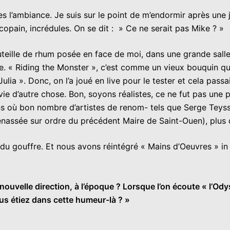
s l’ambiance. Je suis sur le point de m’endormir après une 
opain, incrédules. On se dit : » Ce ne serait pas Mike ? »
bouteille de rhum posée en face de moi, dans une grande sall
tare. « Riding the Monster », c’est comme un vieux bouquin qu
ulia ». Donc, on l’a joué en live pour le tester et cela passai
vie d’autre chose. Bon, soyons réalistes, ce ne fut pas une 
ons où bon nombre d’artistes de renom- tels que Serge Teys
denassée sur ordre du précédent Maire de Saint-Ouen), plus
du gouffre. Et nous avons réintégré « Mains d’Oeuvres » in
velle direction, à l’époque ? Lorsque l’on écoute « l’Odyss
us étiez dans cette humeur-là ? »
»