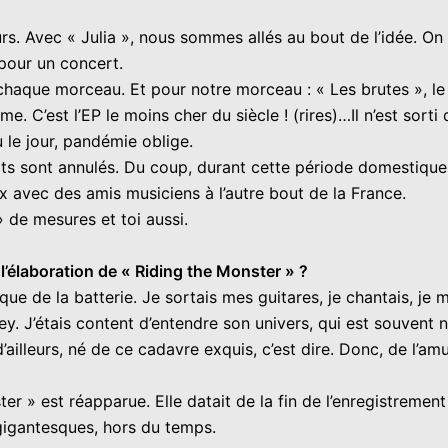
rs. Avec « Julia », nous sommes allés au bout de l’idée. On l
pour un concert.
chaque morceau. Et pour notre morceau : « Les brutes », le
e. C’est l’EP le moins cher du siècle ! (rires)…Il n’est sorti
u le jour, pandémie oblige.
 sont annulés. Du coup, durant cette période domestique, 
x avec des amis musiciens à l’autre bout de la France.
» de mesures et toi aussi.
l’élaboration de « Riding the Monster » ?
que de la batterie. Je sortais mes guitares, je chantais, je 
rey. J’étais content d’entendre son univers, qui est souven
, d’ailleurs, né de ce cadavre exquis, c’est dire. Donc, de
r » est réapparue. Elle datait de la fin de l’enregistremen
s gigantesques, hors du temps.