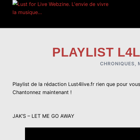
Aller
au
contenu
PLAYLIST L4
CHRONIQUES
,
Playlist de la rédaction Lust4live.fr rien que pour v
Chantonnez maintenant !
JAK’S – LET ME GO AWAY