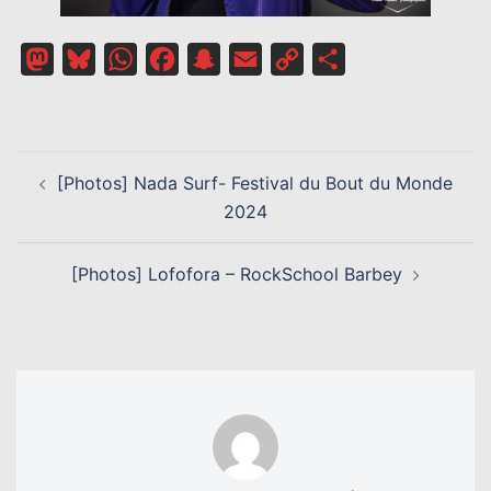
Mastodon
Bluesky
WhatsApp
Facebook
Snapchat
Email
Copy
Partager
Link
NAVIGATION
[Photos] Nada Surf- Festival du Bout du Monde
D’ARTICLE
2024
[Photos] Lofofora – RockSchool Barbey