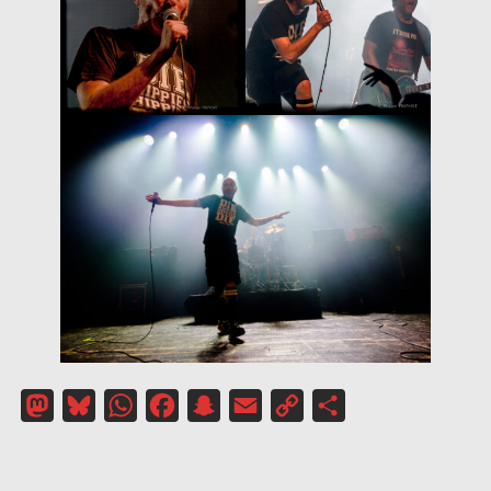
Mastodon
Bluesky
WhatsApp
Facebook
Snapchat
Email
Copy
Partager
Link