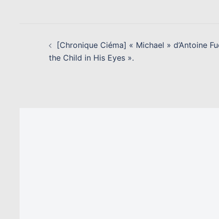
NAVIGATION
D’ARTICLE
[Chronique Ciéma] « Michael » d’Antoine F
the Child in His Eyes ».