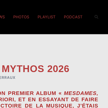
EWS
PHOTOS
PLAYLIST
PODCAST
 MYTHOS 2026
ERRAUX
ON PREMIER ALBUM «
MESDAMES,
ORI, ET EN ESSAYANT DE FAIRE
TOIRE DE LA MUSIQUE, J’ÉTAIS