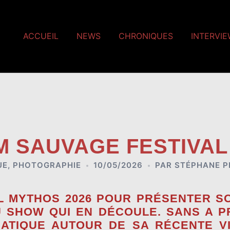
ACCUEIL
NEWS
CHRONIQUES
INTERVI
M SAUVAGE FESTIVAL
UE
,
PHOTOGRAPHIE
10/05/2026
PAR
STÉPHANE P
AL MYTHOS 2026 POUR PRÉSENTER S
SHOW QUI EN DÉCOULE. SANS A PRI
ATIQUE AUTOUR DE SA RÉCENTE VIC