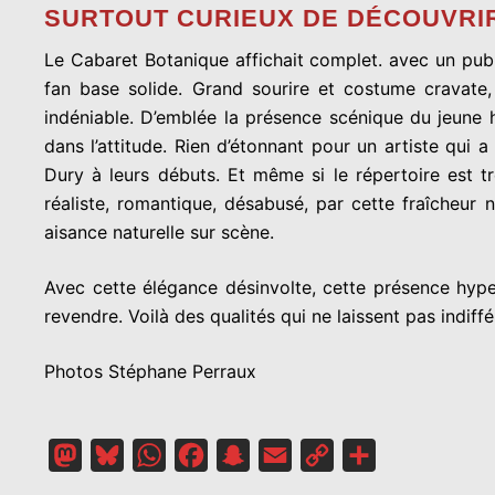
SURTOUT CURIEUX DE DÉCOUVRIR
Le Cabaret Botanique affichait complet. avec un publ
fan base solide. Grand sourire et costume cravate,
indéniable. D’emblée la présence scénique du jeune h
dans l’attitude. Rien d’étonnant pour un artiste qui a
Dury à leurs débuts. Et même si le répertoire est 
réaliste, romantique, désabusé, par cette fraîcheur 
aisance naturelle sur scène.
Avec cette élégance désinvolte, cette présence hype
revendre. Voilà des qualités qui ne laissent pas indiff
Photos Stéphane Perraux
Mastodon
Bluesky
WhatsApp
Facebook
Snapchat
Email
Copy
Partager
Link