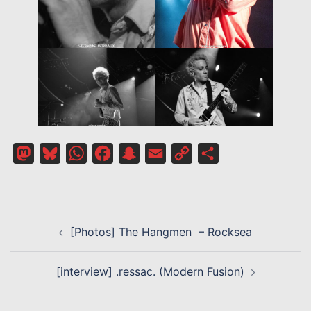
Mastodon
Bluesky
WhatsApp
Facebook
Snapchat
Email
Copy
Partager
Link
NAVIGATION
[Photos] The Hangmen – Rocksea
D’ARTICLE
[interview] .ressac. (Modern Fusion)