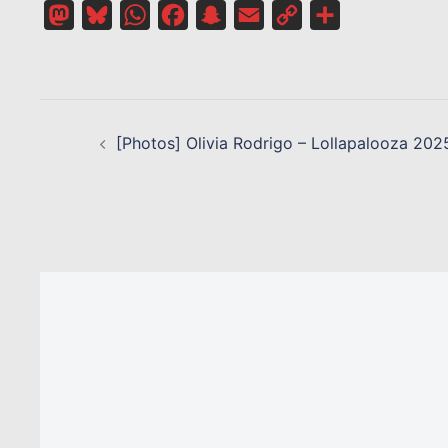
Mastodon
Bluesky
WhatsApp
Facebook
Snapchat
Email
Copy
Partager
Link
NAVIGATION
D’ARTICLE
[Photos] Olivia Rodrigo – Lollapalooza 202