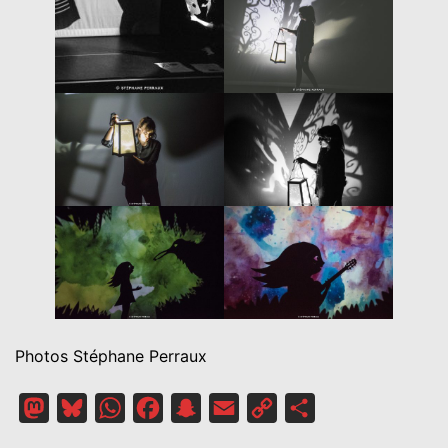
Photos Stéphane Perraux
Mastodon
Bluesky
WhatsApp
Facebook
Snapchat
Email
Copy
Partager
Link