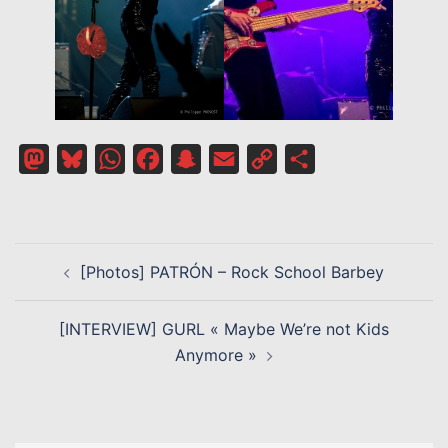
Mastodon
Bluesky
WhatsApp
Facebook
Snapchat
Email
Copy
Partager
Link
NAVIGATION
[Photos] PATRÓN – Rock School Barbey
D’ARTICLE
[INTERVIEW] GURL « Maybe We’re not Kids
Anymore »