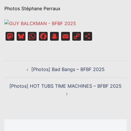
Photos Stéphane Perraux
Mastodon
Bluesky
WhatsApp
Facebook
Snapchat
Email
Copy
Partager
Link
NAVIGATION
[Photos] Bad Bangs – BFBF 2025
D’ARTICLE
[Photos] HOT TUBS TIME MACHINES – BFBF 2025