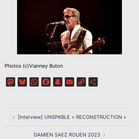
Photos (c)Vianney Buton
Mastodon
Bluesky
WhatsApp
Facebook
Snapchat
Email
Copy
Partager
Link
NAVIGATION
[Interview] UNSPKBLE « RECONSTRUCTION »
D’ARTICLE
DAMIEN SAEZ ROUEN 2023