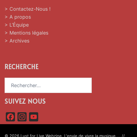
> Contactez-Nous !
> A propos
> L’Équipe
> Mentions légales
> Archives
RECHERCHE
Rechercher :
SUIVEZ NOUS
F
I
Y
a
n
o
c
s
u
© 2026 Lust for Live Webzine. L'envie de vivre la musique.... //