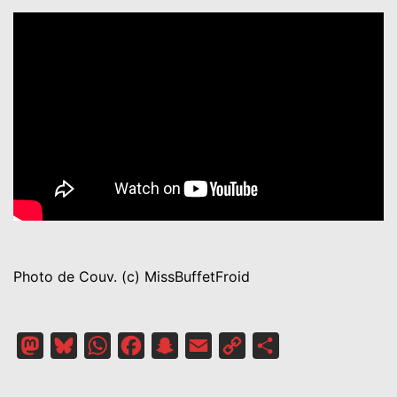
Photo de Couv. (c) MissBuffetFroid
Mastodon
Bluesky
WhatsApp
Facebook
Snapchat
Email
Copy
Partager
Link