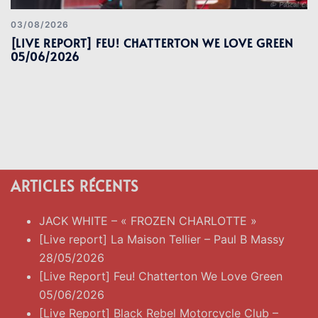
03/08/2026
[LIVE REPORT] FEU! CHATTERTON WE LOVE GREEN
05/06/2026
ARTICLES RÉCENTS
JACK WHITE – « FROZEN CHARLOTTE »
[Live report] La Maison Tellier – Paul B Massy
28/05/2026
[Live Report] Feu! Chatterton We Love Green
05/06/2026
[Live Report] Black Rebel Motorcycle Club –