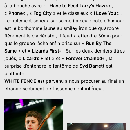
à la bouche avec «
I Have to Feed Larry’s Hawk
« ,
«
Phone
« , «
Fog City
» et le classieux «
I Love You
« .
Terriblement sérieux sur scène (la seule note d’humour
est le bonhomme jaune au smiley ironique qu’arbore
fièrement le claviériste), il faudra attendre 30mn pour
que le groupe lâche enfin prise sur «
Run By The
Same
» et «
Lizards First
« . Sur les deux derniers titres
joués, «
Lizard’s First
» et «
Forever Chained
« , la
surprise d’entendre le fantôme de
Syd Barrett
est
bluffante.
WHITE FENCE
est parvenu à nous procurer au final un
étrange sentiment de frissonnement intérieur.