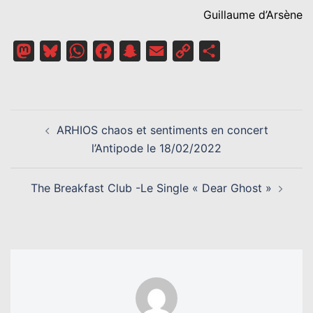
Guillaume d’Arsène
Mastodon
Bluesky
WhatsApp
Facebook
Snapchat
Email
Copy
Partager
Link
NAVIGATION
ARHIOS chaos et sentiments en concert
D’ARTICLE
l’Antipode le 18/02/2022
The Breakfast Club -Le Single « Dear Ghost »