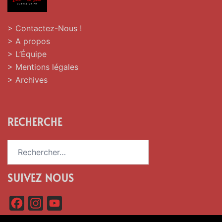
> Contactez-Nous !
> A propos
> L’Équipe
> Mentions légales
> Archives
RECHERCHE
Rechercher :
SUIVEZ NOUS
F
I
Y
a
n
o