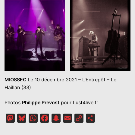
MIOSSEC
Le 10 décembre 2021 – L’Entrepôt – Le
Haillan (33)
Photos
Philippe Prevost
pour Lust4live.fr
Mastodon
Bluesky
WhatsApp
Facebook
Snapchat
Email
Copy
Partager
Link