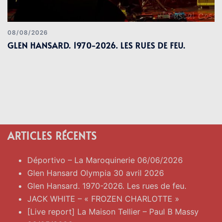
08/08/2026
GLEN HANSARD. 1970-2026. LES RUES DE FEU.
ARTICLES RÉCENTS
Déportivo – La Maroquinerie 06/06/2026
Glen Hansard Olympia 30 avril 2026
Glen Hansard. 1970-2026. Les rues de feu.
JACK WHITE – « FROZEN CHARLOTTE »
[Live report] La Maison Tellier – Paul B Massy