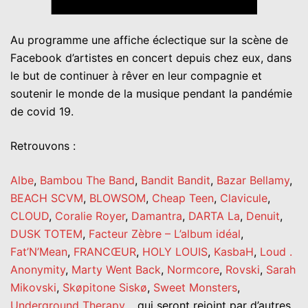
Au programme une affiche éclectique sur la scène de
Facebook d’artistes en concert depuis chez eux, dans
le but de continuer à rêver en leur compagnie et
soutenir le monde de la musique pendant la pandémie
de covid 19.
Retrouvons :
Albe
,
Bambou The Band
,
Bandit Bandit
,
Bazar Bellamy
,
BEACH SCVM
,
BLOWSOM
,
Cheap Teen
,
Clavicule
,
CLOUD
,
Coralie Royer
,
Damantra
,
DARTA La
,
Denuit
,
DUSK TOTEM
,
Facteur Zèbre – L’album idéal
,
Fat’N’Mean
,
FRANCŒUR
,
HOLY LOUIS
,
KasbaH
,
Loud .
Anonymity
,
Marty Went Back
,
Normcore
,
Rovski
,
Sarah
Mikovski
,
Skøpitone Siskø
,
Sweet Monsters
,
Underground Therapy
…qui seront rejoint par d’autres.