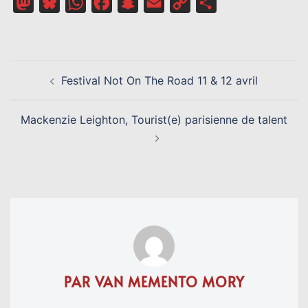
Mastodon
Bluesky
WhatsApp
Facebook
Snapchat
Email
Copy
Partager
Link
NAVIGATION
Festival Not On The Road 11 & 12 avril
D’ARTICLE
Mackenzie Leighton, Tourist(e) parisienne de talent
PAR VAN MEMENTO MORY