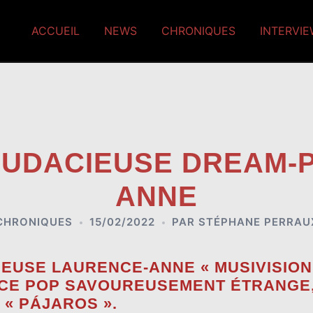
ACCUEIL
NEWS
CHRONIQUES
INTERVI
L’AUDACIEUSE DREAM-
ANNE
CHRONIQUES
15/02/2022
PAR
STÉPHANE PERRAU
EUSE LAURENCE-ANNE « MUSIVISION »
NCE POP SAVOUREUSEMENT ÉTRANGE,
« PÁJAROS ».