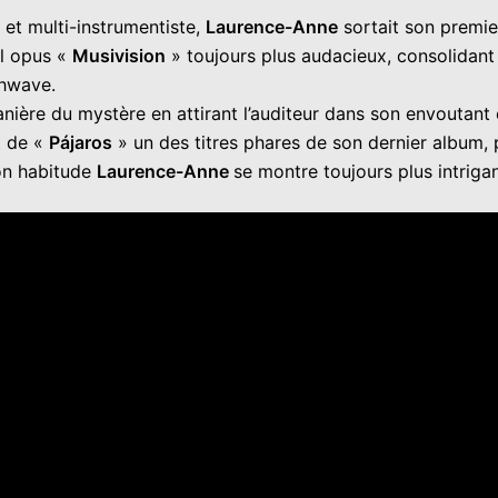
 et multi-instrumentiste,
Laurence-Anne
sortait son premi
el opus «
Musivision
» toujours plus audacieux, consolidant a
thwave.
manière du mystère en attirant l’auditeur dans son envoutant é
t de «
Pájaros
» un des titres phares de son dernier album, 
son habitude
Laurence-Anne
se montre toujours plus intriga