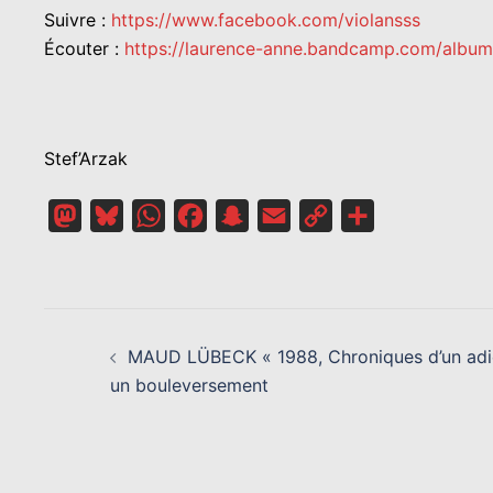
Suivre :
https://www.facebook.com/violansss
Écouter :
https://laurence-anne.bandcamp.com/album
Stef’Arzak
Mastodon
Bluesky
WhatsApp
Facebook
Snapchat
Email
Copy
Partager
Link
NAVIGATION
D’ARTICLE
MAUD LÜBECK « 1988, Chroniques d’un adieu
un bouleversement