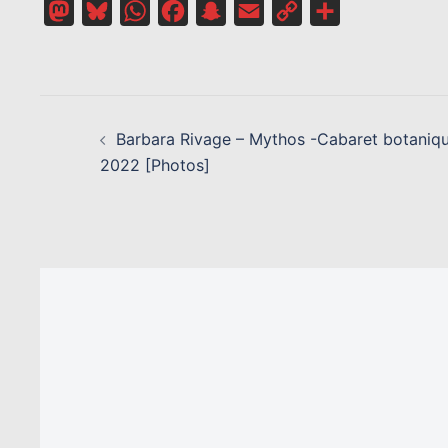
Mastodon
Bluesky
WhatsApp
Facebook
Snapchat
Email
Copy
Partager
Link
NAVIGATION
D’ARTICLE
Barbara Rivage – Mythos -Cabaret botaniq
2022 [Photos]