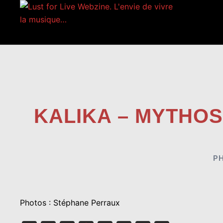
Aller
au
contenu
KALIKA – MYTHOS
P
Photos : Stéphane Perraux