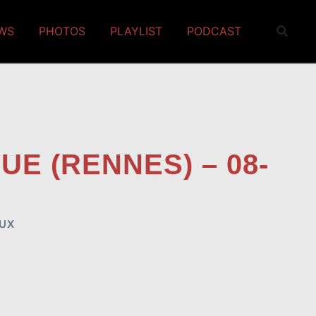
EWS
PHOTOS
PLAYLIST
PODCAST
E (RENNES) – 08-
UX