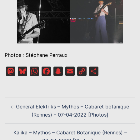
Photos : Stéphane Perraux
Mastodon
Bluesky
WhatsApp
Facebook
Snapchat
Email
Copy
Partager
Link
NAVIGATION
General Elektriks – Mythos – Cabaret botanique
D’ARTICLE
(Rennes) – 07-04-2022 [Photos]
Kalika – Mythos – Cabaret Botanique (Rennes) –