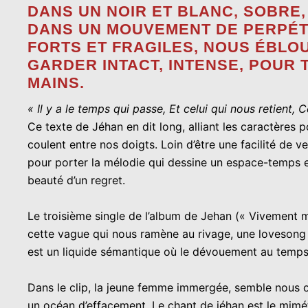
DANS UN NOIR ET BLANC, SOBRE
DANS UN MOUVEMENT DE PERPÉTUE
FORTS ET FRAGILES, NOUS ÉBLOU
GARDER INTACT, INTENSE, POUR 
MAINS.
« Il y a le temps qui passe, Et celui qui nous retient, C
Ce texte de Jéhan en dit long, alliant les caractères 
coulent entre nos doigts. Loin d’être une facilité de v
pour porter la mélodie qui dessine un espace-temps en
beauté d’un regret.
Le troisième single de l’album de Jehan (« Vivement 
cette vague qui nous ramène au rivage, une lovesong a
est un liquide sémantique où le dévouement au temps
Dans le clip, la jeune femme immergée, semble nous obse
un océan d’effacement. Le chant de jéhan est le mimét