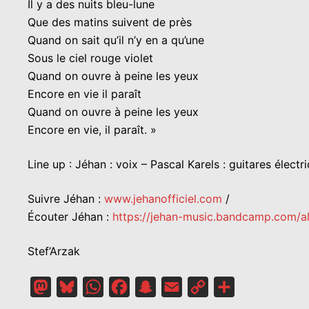
Il y a des nuits bleu-lune
Que des matins suivent de près
Quand on sait qu’il n’y en a qu’une
Sous le ciel rouge violet
Quand on ouvre à peine les yeux
Encore en vie il paraît
Quand on ouvre à peine les yeux
Encore en vie, il paraît. »
Line up : Jéhan : voix – Pascal Karels : guitares électr
Suivre Jéhan :
www.jehanofficiel.com
/
Écouter Jéhan :
https://jehan-music.bandcamp.com/a
Stef’Arzak
Mastodon
Bluesky
WhatsApp
Facebook
Snapchat
Email
Copy
Partager
Link