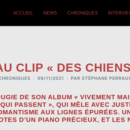
ACCUEIL
NEWS
CHRONIQUES
INTERVI
U CLIP « DES CHIENS
CHRONIQUES
09/11/2021
PAR
STÉPHANE PERRAU
UGIE DE SON ALBUM « VIVEMENT MAI
S QUI PASSENT », QUI MÊLE AVEC JU
OMANTISME AUX LIGNES ÉPURÉES. UN
OTES D’UN PIANO PRÉCIEUX, ET LES