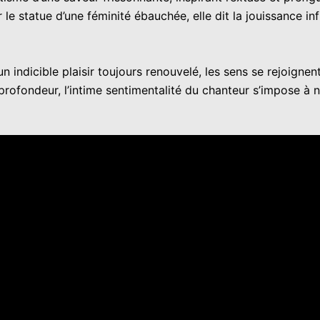
 le statue d’une féminité ébauchée, elle dit la jouissance in
 indicible plaisir toujours renouvelé, les sens se rejoignent
profondeur, l’intime sentimentalité du chanteur s’impose à 