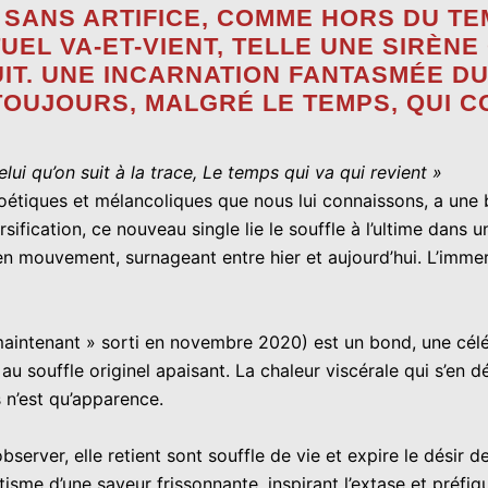
, SANS ARTIFICE, COMME HORS DU T
L VA-ET-VIENT, TELLE UNE SIRÈNE
IT. UNE INCARNATION FANTASMÉE DU
TOUJOURS, MALGRÉ LE TEMPS, QUI C
elui qu’on suit à la trace, Le temps qui va qui revient »
poétiques et mélancoliques que nous lui connaissons, a une 
ersification, ce nouveau single lie le souffle à l’ultime dan
 mouvement, surnageant entre hier et aujourd’hui. L’immersi
maintenant » sorti en novembre 2020) est un bond, une cél
u souffle originel apaisant. La chaleur viscérale qui s’en
 n’est qu’apparence.
rver, elle retient sont souffle de vie et expire le désir de 
isme d’une saveur frissonnante, inspirant l’extase et préf