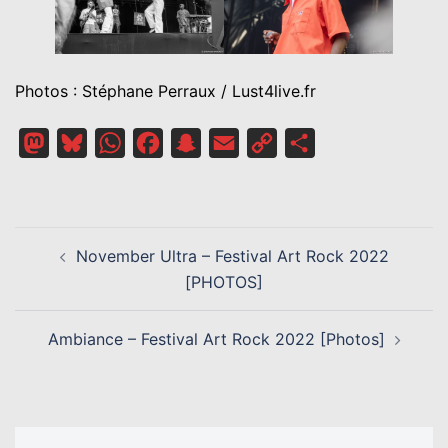
Photos : Stéphane Perraux / Lust4live.fr
Mastodon
Bluesky
WhatsApp
Facebook
Snapchat
Email
Copy
Partager
Link
NAVIGATION
November Ultra – Festival Art Rock 2022
D’ARTICLE
[PHOTOS]
Ambiance – Festival Art Rock 2022 [Photos]