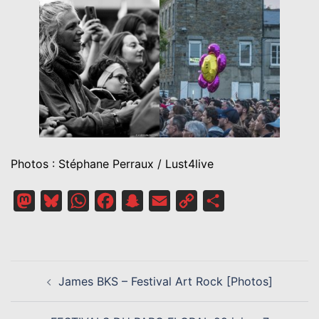
Photos : Stéphane Perraux / Lust4live
Mastodon
Bluesky
WhatsApp
Facebook
Snapchat
Email
Copy
Partager
Link
NAVIGATION
James BKS – Festival Art Rock [Photos]
D’ARTICLE