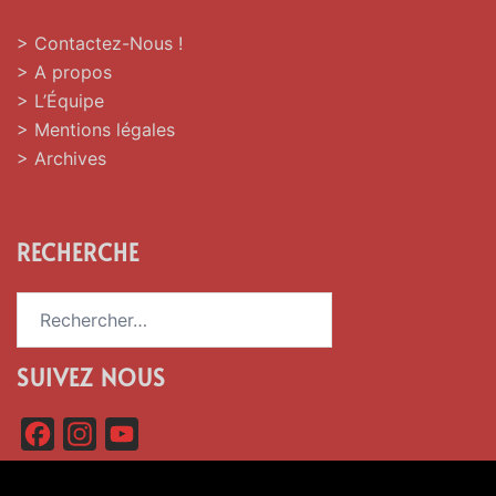
> Contactez-Nous !
> A propos
> L’Équipe
> Mentions légales
> Archives
RECHERCHE
Rechercher :
SUIVEZ NOUS
F
I
Y
a
n
o