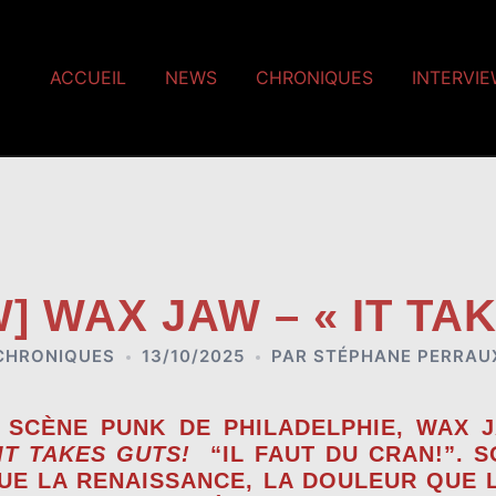
ACCUEIL
NEWS
CHRONIQUES
INTERVI
] WAX JAW – « IT TA
CHRONIQUES
13/10/2025
PAR
STÉPHANE PERRAU
 SCÈNE PUNK DE PHILADELPHIE,
WAX 
IT TAKES GUTS!
“IL FAUT DU CRAN!”. 
UE LA RENAISSANCE, LA DOULEUR QUE 