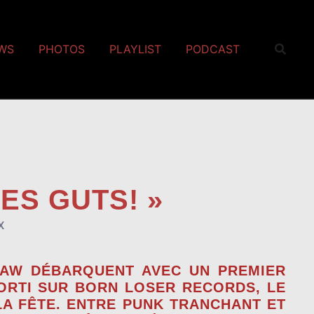
EWS
PHOTOS
PLAYLIST
PODCAST
KES GUTS! »
X
JAW
DÉBARQUENT AVEC UN PREMIER
SORTI SUR
BORN LOSER RECORDS
, LE
LA FÊTE. ENTRE PUNK TRANCHANT ET