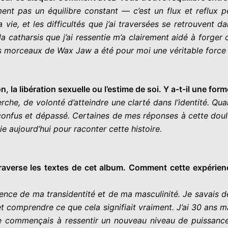
ment pas un équilibre constant — c’est un flux et reflu
vie, et les difficultés que j’ai traversées se retrouvent d
 catharsis que j’ai ressentie m’a clairement aidé à forger ce
des morceaux de Wax Jaw a été pour moi une véritable force
 la libération sexuelle ou l’estime de soi. Y a-t-il une fo
che, de volonté d’atteindre une clarté dans l’identité. Qua
 confus et dépassé. Certaines de mes réponses à cette dou
e aujourd’hui pour raconter cette histoire.
averse les textes de cet album. Comment cette expérience 
ience de ma transidentité et de ma masculinité. Je savais d
et comprendre ce que cela signifiait vraiment. J’ai 30 ans 
t je commençais à ressentir un nouveau niveau de puissance