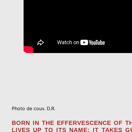
Photo de couv. D.R.
BORN IN THE EFFERVESCENCE OF T
LIVES UP TO ITS NAME: IT TAKES 