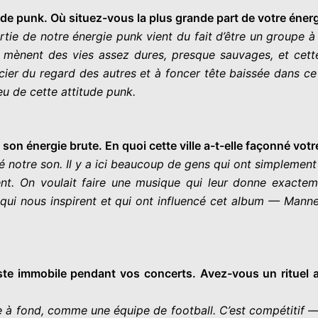
ude punk. Où situez-vous la plus grande part de votre éner
ie de notre énergie punk vient du fait d’être un groupe à 
 mènent des vies assez dures, presque sauvages, et cette é
ier du regard des autres et à foncer tête baissée dans ce 
u de cette attitude punk.
on énergie brute. En quoi cette ville a-t-elle façonné votre
é notre son. Il y a ici beaucoup de gens qui ont simpleme
nt. On voulait faire une musique qui leur donne exact
ly qui nous inspirent et qui ont influencé cet album — Man
e immobile pendant vos concerts. Avez-vous un rituel a
 à fond, comme une équipe de football. C’est compétitif — 