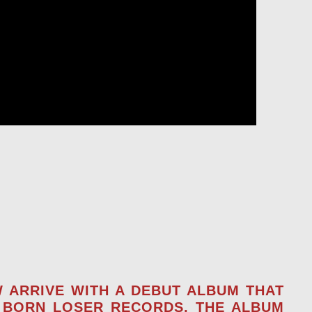
 ARRIVE WITH A DEBUT ALBUM THAT
ON BORN LOSER RECORDS, THE ALBUM