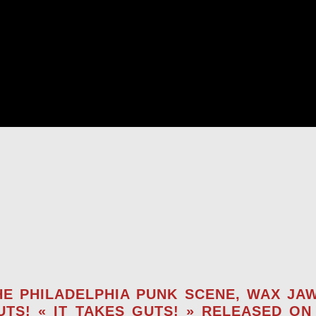
HE PHILADELPHIA PUNK SCENE, WAX JAW
GUTS! « IT TAKES GUTS! » RELEASED 