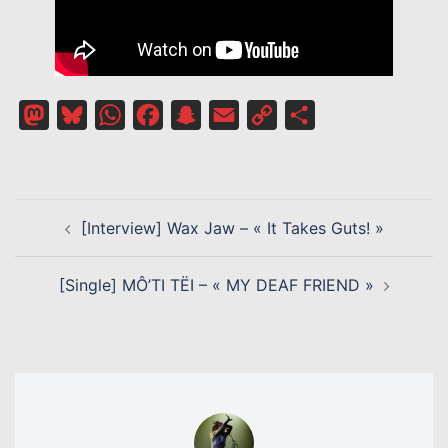
Mastodon
Bluesky
WhatsApp
Facebook
Snapchat
Email
Copy
Partager
Link
NAVIGATION
[Interview] Wax Jaw – « It Takes Guts! »
D’ARTICLE
[Single] MÔ’TI TËI – « MY DEAF FRIEND »