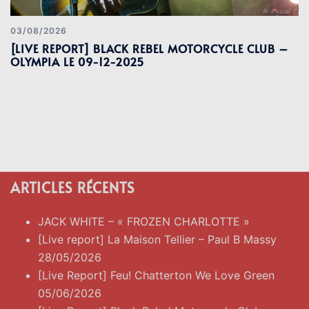
03/08/2026
[LIVE REPORT] BLACK REBEL MOTORCYCLE CLUB –
OLYMPIA LE 09-12-2025
ARTICLES RÉCENTS
JACK WHITE – « FROZEN CHARLOTTE »
[Live report] La Maison Tellier – Paul B Massy
28/05/2026
[Live Report] Feu! Chatterton We Love Green
05/06/2026