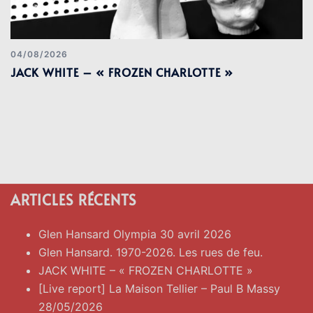
04/08/2026
JACK WHITE – « FROZEN CHARLOTTE »
ARTICLES RÉCENTS
Glen Hansard Olympia 30 avril 2026
Glen Hansard. 1970-2026. Les rues de feu.
JACK WHITE – « FROZEN CHARLOTTE »
[Live report] La Maison Tellier – Paul B Massy
28/05/2026