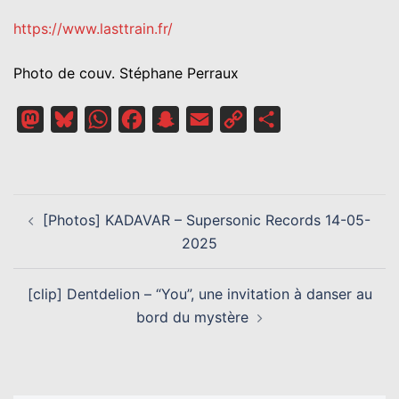
https://www.lasttrain.fr/
Photo de couv. Stéphane Perraux
Mastodon
Bluesky
WhatsApp
Facebook
Snapchat
Email
Copy
Partager
Link
NAVIGATION
[Photos] KADAVAR – Supersonic Records 14-05-
D’ARTICLE
2025
[clip] Dentdelion – “You”, une invitation à danser au
bord du mystère