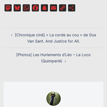
Mastodon
Bluesky
WhatsApp
Facebook
Snapchat
Email
Copy
Partager
Link
NAVIGATION
[Chronique ciné] « La corde au cou » de Gus
D’ARTICLE
Van Sant. And Justice for All.
[Photos] Les Hurlements d’Léo – La Loco
(Quimperlé)