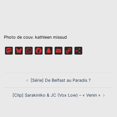
Photo de couv. kathleen missud
Mastodon
Bluesky
WhatsApp
Facebook
Snapchat
Email
Copy
Partager
Link
NAVIGATION
[Série] De Belfast au Paradis ?
D’ARTICLE
[Clip] Sarakiniko & JC (Vox Low) – « Venin »