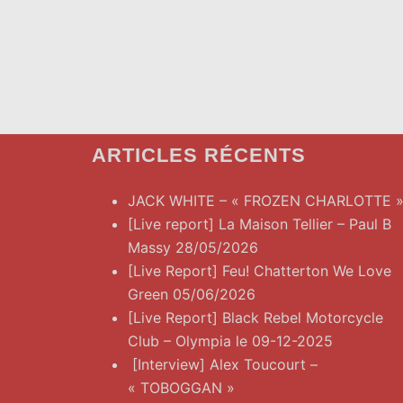
ARTICLES RÉCENTS
JACK WHITE – « FROZEN CHARLOTTE 
[Live report] La Maison Tellier – Paul B
Massy 28/05/2026
[Live Report] Feu! Chatterton We Love
Green 05/06/2026
[Live Report] Black Rebel Motorcycle
Club – Olympia le 09-12-2025
[Interview] Alex Toucourt –
« TOBOGGAN »