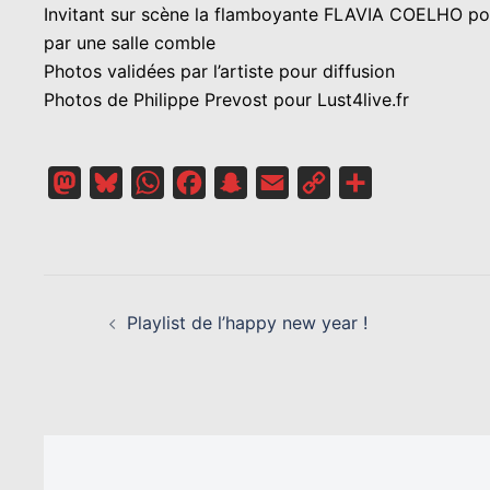
Invitant sur scène la flamboyante FLAVIA COELHO pour
par une salle comble
Photos validées par l’artiste pour diffusion
Photos de Philippe Prevost pour Lust4live.fr
Mastodon
Bluesky
WhatsApp
Facebook
Snapchat
Email
Copy
Partager
Link
NAVIGATION
D’ARTICLE
Playlist de l’happy new year !