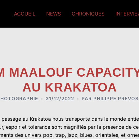
ACCUEIL
NEWS
CHRONIQUES
INTERVI
M MAALOUF CAPACITY
AU KRAKATOA
PHOTOGRAPHIE
31/12/2022
PAR
PHILIPPE PREVO
 passage au Krakatoa nous transporte dans le monde entier 
ur, espoir et tolérance sont magnifiés par la presence de ce
ments des univers pop, trap, jazz, blues, orientales, et orn