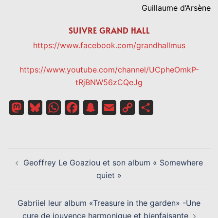
Guillaume d’Arsène
SUIVRE GRAND HALL
https://www.facebook.com/grandhallmus
https://www.youtube.com/channel/UCpheOmkP-
tRjBNW56zCQeJg
Mastodon
Bluesky
WhatsApp
Facebook
Snapchat
Email
Copy
Partager
Link
NAVIGATION
Geoffrey Le Goaziou et son album « Somewhere
D’ARTICLE
quiet »
Gabriiel leur album «Treasure in the garden» -Une
cure de jouvence harmonique et bienfaisante