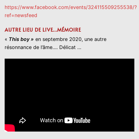
https://www.facebook.com/events/324115509255538/?
ref=newsfeed
AUTRE LIEU DE LIVE…MÉMOIRE
«
This boy »
en septembre 2020, une autre
résonnance de l’âme…. Délicat …