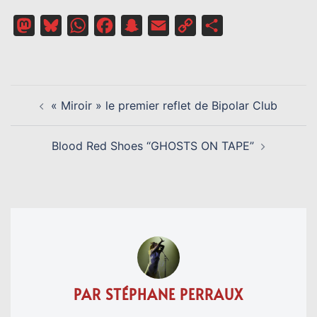
Mastodon
Bluesky
WhatsApp
Facebook
Snapchat
Email
Copy
Partager
Link
NAVIGATION
« Miroir » le premier reflet de Bipolar Club
D’ARTICLE
Blood Red Shoes “GHOSTS ON TAPE”
PAR STÉPHANE PERRAUX