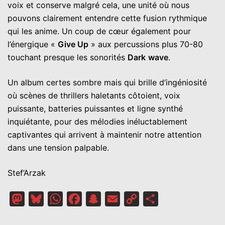
voix et conserve malgré cela, une unité où nous
pouvons clairement entendre cette fusion rythmique
qui les anime. Un coup de cœur également pour
l’énergique «
Give Up
» aux percussions plus 70-80
touchant presque les sonorités
Dark
wave
.
Un album certes sombre mais qui brille d’ingéniosité
où scènes de thrillers haletants côtoient, voix
puissante, batteries puissantes et ligne synthé
inquiétante, pour des mélodies inéluctablement
captivantes qui arrivent à maintenir notre attention
dans une tension palpable.
Stef’Arzak
Mastodon
Bluesky
WhatsApp
Facebook
Snapchat
Email
Copy
Partager
Link