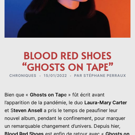
BLOOD RED SHOES
“GHOSTS ON TAPE”
CHRONIQUES
15/01/2022
PAR
STÉPHANE PERRAUX
Bien que «
Ghosts on Tap
e » fût écrit avant
l’apparition de la pandémie, le duo
Laura-Mary Carter
et S
teven Ansell
a pris le temps de peaufiner leur
nouvel album, pendant le confinement, pour marquer
un remarquable changement d’univers. Depuis hier,
Blood Red Shoes
est enfin de retour avec «
Ghosts on