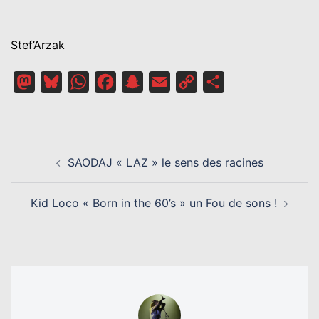
Stef’Arzak
Mastodon
Bluesky
WhatsApp
Facebook
Snapchat
Email
Copy
Partager
Link
NAVIGATION
SAODAJ « LAZ » le sens des racines
D’ARTICLE
Kid Loco « Born in the 60’s » un Fou de sons !