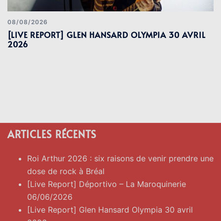
08/08/2026
[LIVE REPORT] GLEN HANSARD OLYMPIA 30 AVRIL
2026
ARTICLES RÉCENTS
Roi Arthur 2026 : six raisons de venir prendre une
dose de rock à Bréal
[Live Report] Déportivo – La Maroquinerie
06/06/2026
[Live Report] Glen Hansard Olympia 30 avril