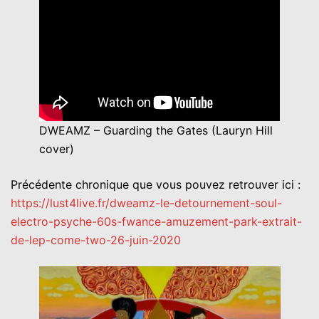
DWEAMZ – Guarding the Gates (Lauryn Hill
cover)
Précédente chronique que vous pouvez retrouver ici :
https://lust4live.fr/dweamz-le-detournement-soul-
electro-psyche-60s-fwance-amuzement-park-extrait-
de-lep-come-two-26-juin-2020