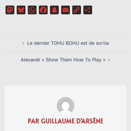
Mastodon
Bluesky
WhatsApp
Facebook
Snapchat
Email
Copy
Partager
Link
NAVIGATION
Le dernier TOHU BOHU est de sortie
D’ARTICLE
Alexandr « Show Them How To Play »
PAR GUILLAUME D’ARSÈNE