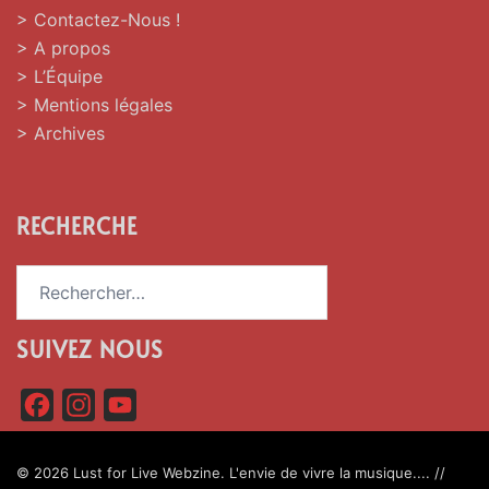
> Contactez-Nous !
> A propos
> L’Équipe
> Mentions légales
> Archives
RECHERCHE
Rechercher :
SUIVEZ NOUS
F
I
Y
a
n
o
c
s
u
© 2026 Lust for Live Webzine. L'envie de vivre la musique.... //