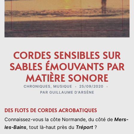
CORDES SENSIBLES SUR
SABLES ÉMOUVANTS PAR
MATIÈRE SONORE
CHRONIQUES
,
MUSIQUE
25/09/2020
PAR
GUILLAUME D’ARSÈNE
DES FLOTS DE CORDES ACROBATIQUES
Connaissez-vous la côte Normande, du côté de
Mers-
les-Bains
, tout là-haut près du
Tréport
?