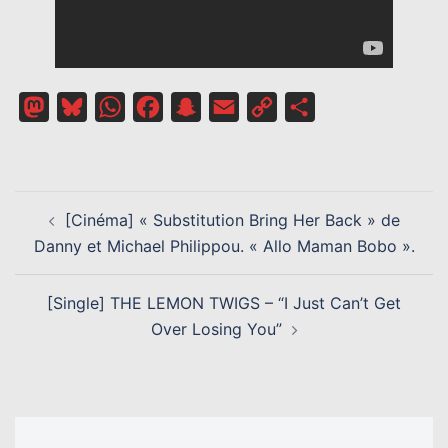
Mastodon
Bluesky
WhatsApp
Facebook
Snapchat
Email
Copy
Partager
Link
NAVIGATION
[Cinéma] « Substitution Bring Her Back » de
D’ARTICLE
Danny et Michael Philippou. « Allo Maman Bobo ».
[Single] THE LEMON TWIGS – “I Just Can’t Get
Over Losing You”