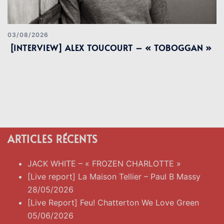
03/08/2026
[INTERVIEW] ALEX TOUCOURT – « TOBOGGAN »
ARTICLES RÉCENTS
JACK WHITE – « FROZEN CHARLOTTE »
[Live report] La Maison Tellier – Paul B Massy
28/05/2026
[Live Report] Feu! Chatterton We Love Green
05/06/2026