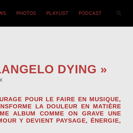
EWS
PHOTOS
PLAYLIST
PODCAST
LANGELO DYING »
X
URAGE POUR LE FAIRE EN MUSIQUE,
RANSFORME LA DOULEUR EN MATIÈRE
IÈME ALBUM COMME ON GRAVE UNE
MOUR Y DEVIENT PAYSAGE, ÉNERGIE,