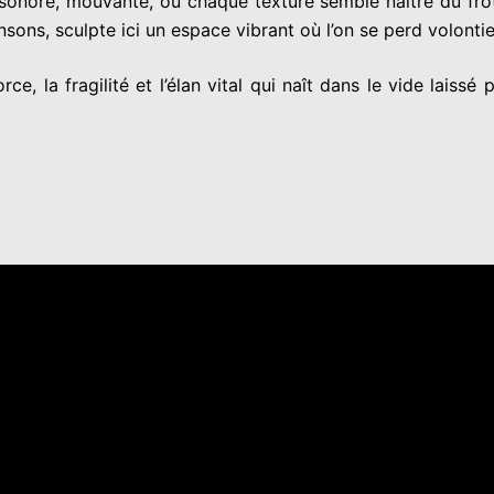
sonore, mouvante, où chaque texture semble naître du frot
ons, sculpte ici un espace vibrant où l’on se perd volontie
rce, la fragilité et l’élan vital qui naît dans le vide lais