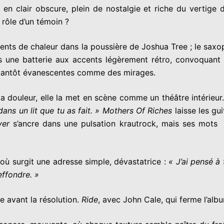
en clair obscure, plein de nostalgie et riche du vertige d
rôle d’un témoin ?
aments de chaleur dans la poussière de Joshua Tree ; le sax
is une batterie aux accents légèrement rétro, convoquant 
 tantôt évanescentes comme des mirages.
 douleur, elle la met en scène comme un théâtre intérieur
ans un lit que tu as fait. »
Mothers Of Riches
laisse les gu
ver
s’ancre dans une pulsation krautrock, mais ses mots 
où surgit une adresse simple, dévastatrice :
« J’ai pensé à 
effondre. »
ce avant la résolution.
Ride
, avec John Cale, qui ferme l’album