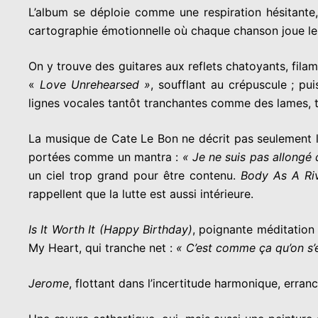
L’album se déploie comme une respiration hésitante, 
cartographie émotionnelle où chaque chanson joue le 
On y trouve des guitares aux reflets chatoyants, fil
«
Love Unrehearsed »
, soufflant au crépuscule ; pu
lignes vocales tantôt tranchantes comme des lames,
La musique de Cate Le Bon ne décrit pas seulement la
portées comme un mantra :
« Je ne suis pas allongé d
un ciel trop grand pour être contenu.
Body As A Ri
rappellent que la lutte est aussi intérieure.
Is It Worth It (Happy Birthday)
, poignante méditation 
My Heart, qui tranche net :
« C’est comme ça qu’on s’
Jerome
, flottant dans l’incertitude harmonique, erran