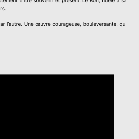
tement entre souvenir et présent. Le Bon, fidèle à sa
rs.
sé par l’autre. Une œuvre courageuse, bouleversante, qui