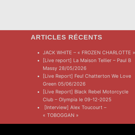
ARTICLES RÉCENTS
JACK WHITE – « FROZEN CHARLOTTE 
[Live report] La Maison Tellier – Paul B
Massy 28/05/2026
[Live Report] Feu! Chatterton We Love
Green 05/06/2026
[Live Report] Black Rebel Motorcycle
Club – Olympia le 09-12-2025
[Interview] Alex Toucourt –
« TOBOGGAN »