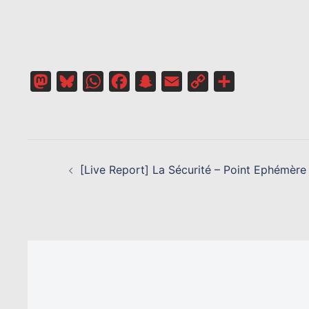
Mastodon
Bluesky
WhatsApp
Facebook
Snapchat
Email
Copy
Partager
Link
NAVIGATION
D’ARTICLE
[Live Report] La Sécurité – Point Ephémère