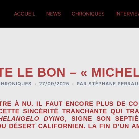
ACCUEIL
NEWS
CHRONIQUES
INTERVI
TE LE BON – « MICHE
CHRONIQUES
27/09/2025
PAR
STÉPHANE PERRAU
TRE À NU. IL FAUT ENCORE PLUS DE CO
CETTE SINCÉRITÉ TRANCHANTE QUI T
HELANGELO DYING
, SIGNE SON SEPT
U DÉSERT CALIFORNIEN. LA FIN D’UN A