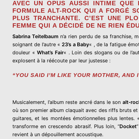
AVEC UN OPUS AUSSI INTIME QUE 
FORMULE ALT-ROCK QUI A FORGÉ SO
PLUS TRANCHANTE. C’EST UNE PLO
FEMME QUI A DÉCIDÉ DE NE RIEN ÉD
Sabrina Teitelbaum
n’a rien perdu de sa franchise, m
soignant de l’autre «
23’s a Baby
« , de la fatigue ém
douleur «
What’s Fair
« . Loin des slogans ou de l’au
explosent à la réécoute par leur justesse :
“YOU SAID I’M LIKE YOUR MOTHER, AND 
Musicalement, l’album reste ancré dans le son
alt-ro
où son premier album claquait avec des riffs bruts 
guitares, et les montées émotionnelles plus lentes.
transforme en crescendo abrasif. Plus loin, “
Docket
revient à un dépouillement acoustique.