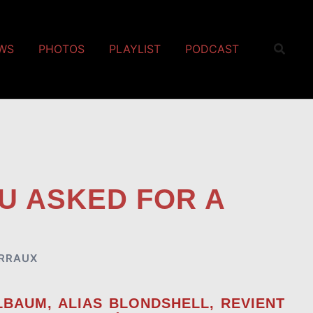
EWS
PHOTOS
PLAYLIST
PODCAST
OU ASKED FOR A
RRAUX
ELBAUM
, ALIAS
BLONDSHELL
, REVIENT