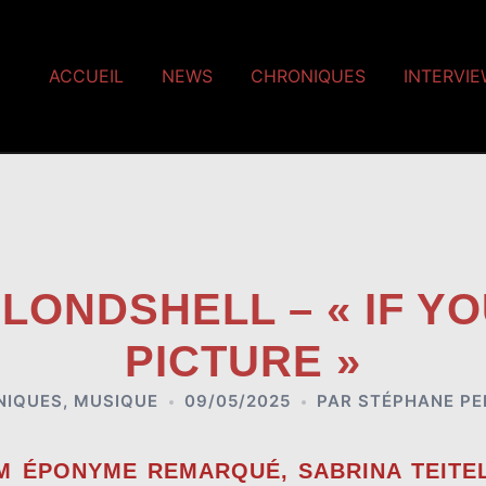
ACCUEIL
NEWS
CHRONIQUES
INTERVI
LONDSHELL – « IF Y
PICTURE »
NIQUES
,
MUSIQUE
09/05/2025
PAR
STÉPHANE PE
UM ÉPONYME REMARQUÉ,
SABRINA TEIT