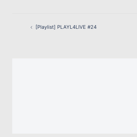
NAVIGATION
D’ARTICLE
[Playlist] PLAYL4LIVE #24