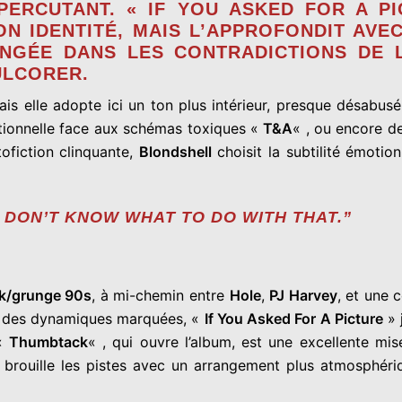
PERCUTANT. « IF YOU ASKED FOR A P
N IDENTITÉ, MAIS L’APPROFONDIT AVEC
NGÉE DANS LES CONTRADICTIONS DE 
ULCORER.
ais elle adopte ici un ton plus intérieur, presque désabusé
otionnelle face aux schémas toxiques «
T&A
« , ou encore de
tofiction clinquante,
Blondshell
choisit la subtilité émotio
I DON’T KNOW WHAT TO DO WITH THAT.”
ck/grunge 90s
, à mi-chemin entre
Hole
,
PJ Harvey
, et une
et des dynamiques marquées, «
If You Asked For A Picture
» 
 «
Thumbtack
« , qui ouvre l’album, est une excellente m
” brouille les pistes avec un arrangement plus atmosphér