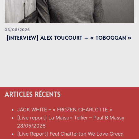
03/08/2026
[INTERVIEW] ALEX TOUCOURT – « TOBOGGAN »
ARTICLES RÉCENTS
JACK WHITE – « FROZEN CHARLOTTE »
[Live report] La Maison Tellier – Paul B Massy
28/05/2026
[Live Report] Feu! Chatterton We Love Green