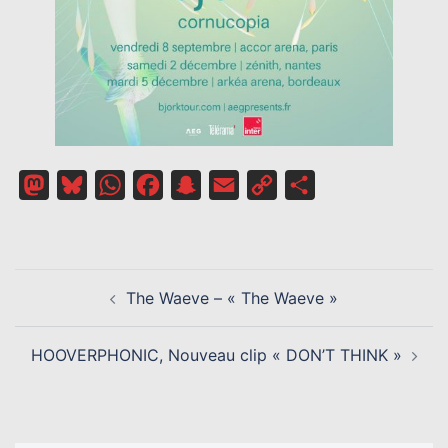
Mastodon
Bluesky
WhatsApp
Facebook
Snapchat
Email
Copy
Partager
Link
NAVIGATION
The Waeve – « The Waeve »
D’ARTICLE
HOOVERPHONIC, Nouveau clip « DON’T THINK »