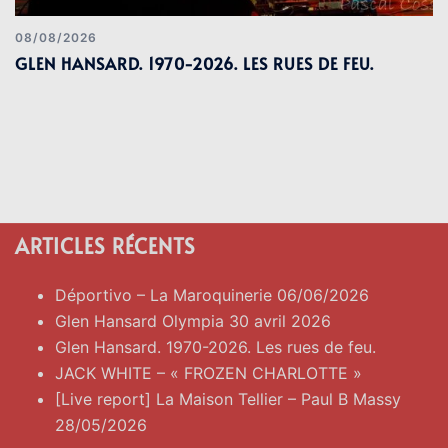
08/08/2026
GLEN HANSARD. 1970-2026. LES RUES DE FEU.
ARTICLES RÉCENTS
Déportivo – La Maroquinerie 06/06/2026
Glen Hansard Olympia 30 avril 2026
Glen Hansard. 1970-2026. Les rues de feu.
JACK WHITE – « FROZEN CHARLOTTE »
[Live report] La Maison Tellier – Paul B Massy
28/05/2026