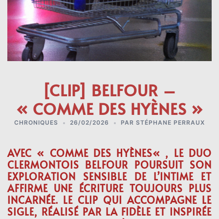
[CLIP] BELFOUR –
« COMME DES HYÈNES »
CHRONIQUES
26/02/2026
PAR
STÉPHANE PERRAUX
AVEC «
COMME DES HYÈNES
« , LE DUO
CLERMONTOIS
BELFOUR
POURSUIT SON
EXPLORATION SENSIBLE DE L’INTIME ET
AFFIRME UNE ÉCRITURE TOUJOURS PLUS
INCARNÉE. LE CLIP QUI ACCOMPAGNE LE
SIGLE, RÉALISÉ PAR LA FIDÈLE ET INSPIRÉE