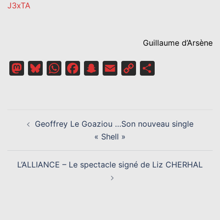
J3xTA
Guillaume d’Arsène
Mastodon
Bluesky
WhatsApp
Facebook
Snapchat
Email
Copy
Partager
Link
NAVIGATION
Geoffrey Le Goaziou …Son nouveau single
D’ARTICLE
« Shell »
L’ALLIANCE – Le spectacle signé de Liz CHERHAL