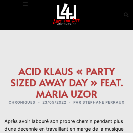
Aller
au
contenu
ACID KLAUS « PARTY
SIZED AWAY DAY » FEAT.
MARIA UZOR
CHRONIQUES
23/05/2022
PAR
STÉPHANE PERRAUX
Après avoir labouré son propre chemin pendant plus
d’une décennie en travaillant en marge de la musique