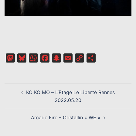
Mastodon
Bluesky
WhatsApp
Facebook
Snapchat
Email
Copy
Partager
Link
NAVIGATION
KO KO MO – L’Etage Le Liberté Rennes
D’ARTICLE
2022.05.20
Arcade Fire – Cristallin « WE »