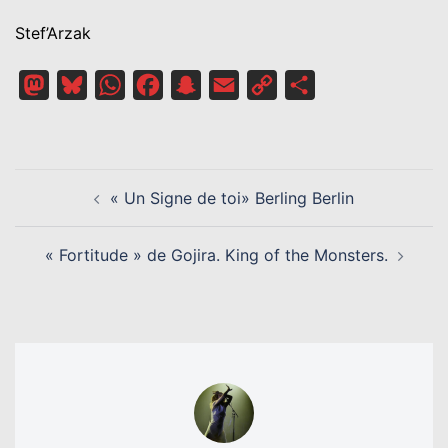
Stef’Arzak
Mastodon
Bluesky
WhatsApp
Facebook
Snapchat
Email
Copy
Partager
Link
NAVIGATION
« Un Signe de toi» Berling Berlin
D’ARTICLE
« Fortitude » de Gojira. King of the Monsters.