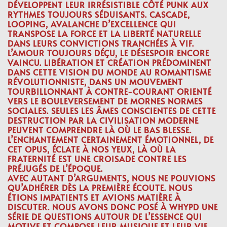
DÉVELOPPENT LEUR IRRÉSISTIBLE CÔTÉ PUNK AUX
RYTHMES TOUJOURS SÉDUISANTS. CASCADE,
LOOPING, AVALANCHE D’EXCELLENCE QUI
TRANSPOSE LA FORCE ET LA LIBERTÉ NATURELLE
DANS LEURS CONVICTIONS TRANCHÉES À VIF.
L’AMOUR TOUJOURS DÉÇU, LE DÉSESPOIR ENCORE
VAINCU. LIBÉRATION ET CRÉATION PRÉDOMINENT
DANS CETTE VISION DU MONDE AU ROMANTISME
RÉVOLUTIONNISTE, DANS UN MOUVEMENT
TOURBILLONNANT À CONTRE-COURANT ORIENTÉ
VERS LE BOULEVERSEMENT DE MORNES NORMES
SOCIALES. SEULES LES ÂMES CONSCIENTES DE CETTE
DESTRUCTION PAR LA CIVILISATION MODERNE
PEUVENT COMPRENDRE LÀ OÙ LE BAS BLESSE.
L’ENCHANTEMENT CERTAINEMENT ÉMOTIONNEL, DE
CET OPUS, ÉCLATE À NOS YEUX, LÀ OÙ LA
FRATERNITÉ EST UNE CROISADE CONTRE LES
PRÉJUGÉS DE L’ÉPOQUE.
AVEC AUTANT D’ARGUMENTS, NOUS NE POUVIONS
QU’ADHÉRER DÈS LA PREMIÈRE ÉCOUTE. NOUS
ÉTIONS IMPATIENTS ET AVIONS MATIÈRE À
DISCUTER. NOUS AVONS DONC POSÉ À WHYPD UNE
SÉRIE DE QUESTIONS AUTOUR DE L’ESSENCE QUI
MOTIVE ET COMPOSE LEUR MUSIQUE ET LEUR VIE.