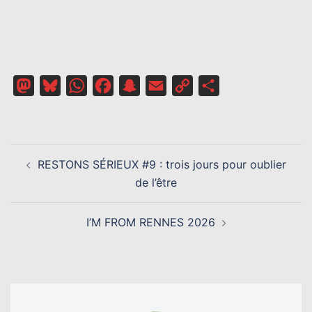
Mastodon
Bluesky
WhatsApp
Facebook
Snapchat
Email
Copy
Partager
Link
NAVIGATION
RESTONS SÉRIEUX #9 : trois jours pour oublier
D’ARTICLE
de l’être
I’M FROM RENNES 2026