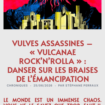
VULVES ASSASSINES –
« VULCANAE
ROCK’N’ROLLA » :
DANSER SUR LES BRAISES
DE L’ÉMANCIPATION
CHRONIQUES
25/06/2026
PAR
STÉPHANE PERRAUX
LE MONDE EST UN IMMENSE CHAOS.