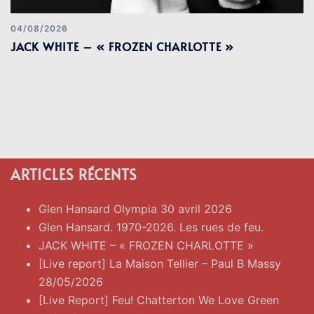
04/08/2026
JACK WHITE – « FROZEN CHARLOTTE »
ARTICLES RÉCENTS
Glen Hansard Olympia 30 avril 2026
Glen Hansard. 1970-2026. Les rues de feu.
JACK WHITE – « FROZEN CHARLOTTE »
[Live report] La Maison Tellier – Paul B Massy
28/05/2026
[Live Report] Feu! Chatterton We Love Green