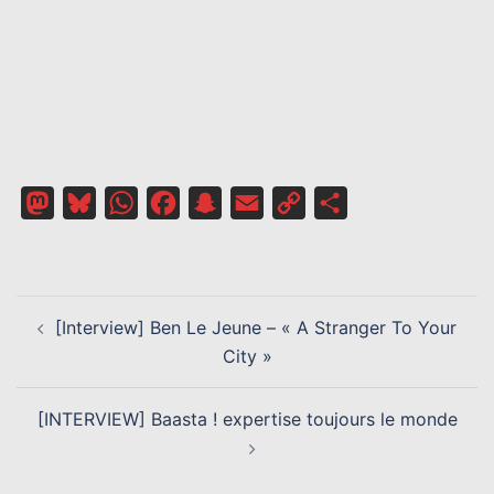
Mastodon
Bluesky
WhatsApp
Facebook
Snapchat
Email
Copy
Partager
Link
NAVIGATION
[Interview] Ben Le Jeune – « A Stranger To Your
D’ARTICLE
City »
[INTERVIEW] Baasta ! expertise toujours le monde