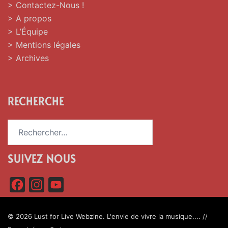
> Contactez-Nous !
> A propos
> L’Équipe
> Mentions légales
> Archives
RECHERCHE
Rechercher :
SUIVEZ NOUS
F
I
Y
a
n
o
c
s
u
© 2026 Lust for Live Webzine. L'envie de vivre la musique.... //