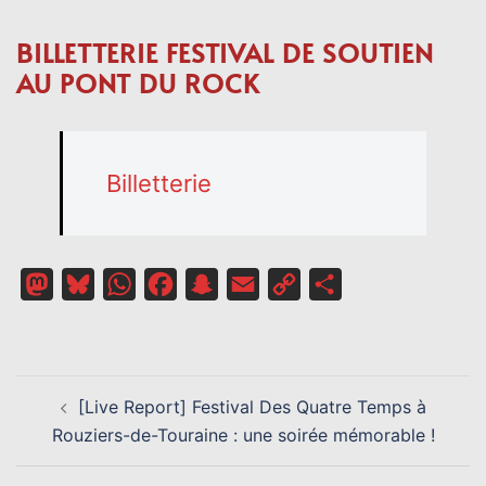
BILLETTERIE FESTIVAL DE SOUTIEN
AU PONT DU ROCK
Billetterie
Mastodon
Bluesky
WhatsApp
Facebook
Snapchat
Email
Copy
Partager
Link
NAVIGATION
[Live Report] Festival Des Quatre Temps à
D’ARTICLE
Rouziers-de-Touraine : une soirée mémorable !