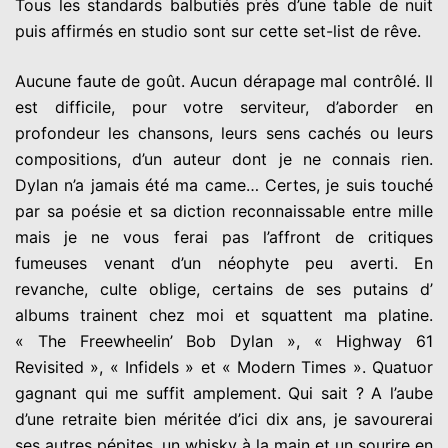
Tous les standards balbutiés près d’une table de nuit
puis affirmés en studio sont sur cette set-list de rêve.
Aucune faute de goût. Aucun dérapage mal contrôlé. Il
est difficile, pour votre serviteur, d’aborder en
profondeur les chansons, leurs sens cachés ou leurs
compositions, d’un auteur dont je ne connais rien.
Dylan n’a jamais été ma came… Certes, je suis touché
par sa poésie et sa diction reconnaissable entre mille
mais je ne vous ferai pas l’affront de critiques
fumeuses venant d’un néophyte peu averti. En
revanche, culte oblige, certains de ses putains d’
albums trainent chez moi et squattent ma platine.
« The Freewheelin’ Bob Dylan », « Highway 61
Revisited », « Infidels » et « Modern Times ». Quatuor
gagnant qui me suffit amplement. Qui sait ? A l’aube
d’une retraite bien méritée d’ici dix ans, je savourerai
ses autres pépites, un whisky à la main et un sourire en