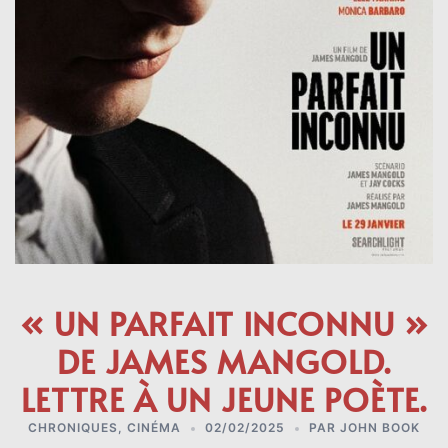
« UN PARFAIT INCONNU »
DE JAMES MANGOLD.
LETTRE À UN JEUNE POÈTE.
CHRONIQUES
,
CINÉMA
02/02/2025
PAR
JOHN BOOK