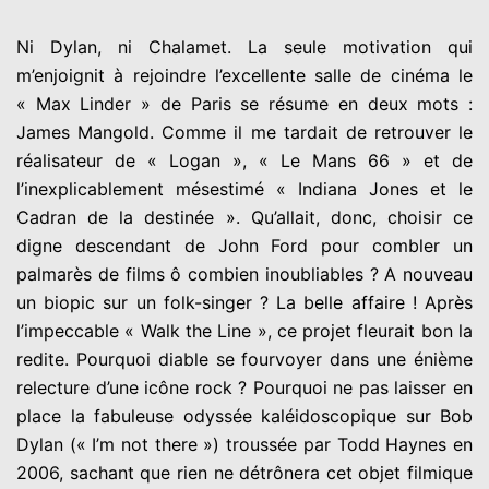
Ni Dylan, ni Chalamet. La seule motivation qui
m’enjoignit à rejoindre l’excellente salle de cinéma le
« Max Linder » de Paris se résume en deux mots :
James Mangold. Comme il me tardait de retrouver le
réalisateur de « Logan », « Le Mans 66 » et de
l’inexplicablement mésestimé « Indiana Jones et le
Cadran de la destinée ». Qu’allait, donc, choisir ce
digne descendant de John Ford pour combler un
palmarès de films ô combien inoubliables ? A nouveau
un biopic sur un folk-singer ? La belle affaire ! Après
l’impeccable « Walk the Line », ce projet fleurait bon la
redite. Pourquoi diable se fourvoyer dans une énième
relecture d’une icône rock ? Pourquoi ne pas laisser en
place la fabuleuse odyssée kaléidoscopique sur Bob
Dylan (« I’m not there ») troussée par Todd Haynes en
2006, sachant que rien ne détrônera cet objet filmique