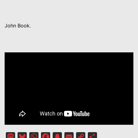
John Book.
Mastodon
Bluesky
WhatsApp
Facebook
Snapchat
Email
Copy
Partager