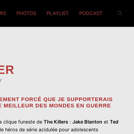
EWS
PHOTOS
PLAYLIST
PODCAST
ER
Y
NEMENT FORCÉ QUE JE SUPPORTERAIS
LE MEILLEUR DES MONDES EN GUERRE
la clique funeste de
The Killers
:
Jake Blanton
et
Ted
de héros de série acidulée pour adolescents