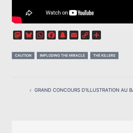
Mastodon
Bluesky
WhatsApp
Facebook
Snapchat
Email
Copy
Partager
Link
CAUTION
IMPLODING THE MIRACLE
THE KILLERS
NAVIGATION
D’ARTICLE
GRAND CONCOURS D’ILLUSTRATION AU 