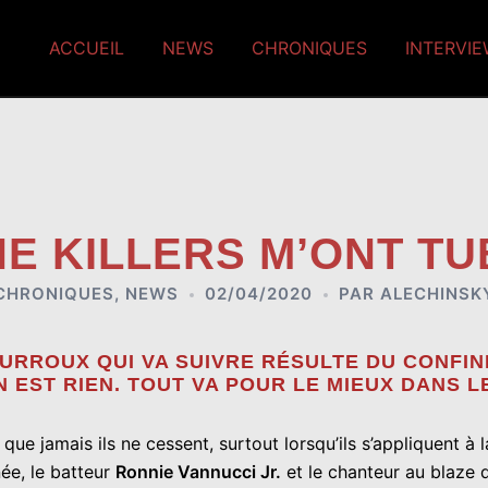
ACCUEIL
NEWS
CHRONIQUES
INTERVI
HE KILLERS M’ONT TU
CHRONIQUES
,
NEWS
02/04/2020
PAR
ALECHINSK
OURROUX QUI VA SUIVRE RÉSULTE DU CONFI
N EST RIEN. TOUT VA POUR LE MIEUX DANS 
que jamais ils ne cessent, surtout lorsqu’ils s’appliquent à 
née, le batteur
Ronnie Vannucci Jr.
et le chanteur au blaze 