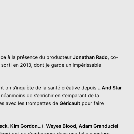
râce à la présence du producteur
Jonathan Rado
, co-
sorti en 2013, dont je garde un impérissable
nt on s’inquiète de la santé créative depuis
…And Star
 néanmoins de s’enrichir en s’emparant de la
ches avec les trompettes de
Géricault
pour faire
Beck, Kim Gordon…
),
Weyes Blood
,
Adam Granduciel
akes
) ont pu s’embarquer dans une telle aventure.