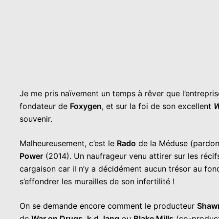
Je me pris naïvement un temps à rêver que l’entrepris
fondateur de
Foxygen
, et sur la foi de son excellent
W
souvenir.
Malheureusement, c’est le
Rado
de la Méduse (pardonne
Power
(2014). Un naufrageur venu attirer sur les récif
cargaison car il n’y a décidément aucun trésor au fond
s’effondrer les murailles de son infertilité !
On se demande encore comment le producteur
Shawn
de
War on Drugs
,
k.d. lang
ou
Blake Mills
(co-product