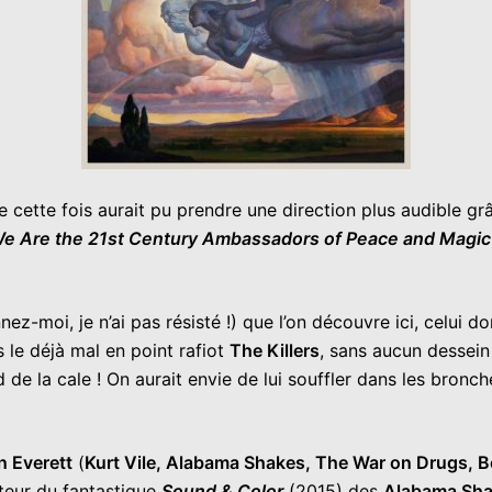
e cette fois aurait pu prendre une direction plus audible g
e Are the 21st Century Ambassadors of Peace and Magic
z-moi, je n’ai pas résisté !) que l’on découvre ici, celui do
s le déjà mal en point rafiot
The Killers
, sans aucun dessein
 de la cale ! On aurait envie de lui souffler dans les bron
 Everett
(
Kurt Vile, Alabama Shakes, The War on Drugs, 
eur du fantastique
Sound & Color
(2015) des
Alabama Sh