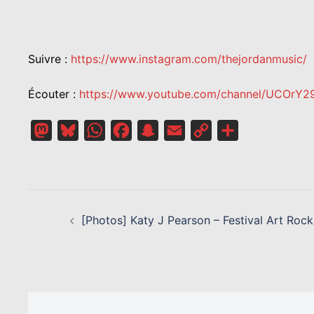
Suivre :
https://www.instagram.com/thejordanmusic/
Écouter :
https://www.youtube.com/channel/UCOrY
Mastodon
Bluesky
WhatsApp
Facebook
Snapchat
Email
Copy
Partager
Link
NAVIGATION
D’ARTICLE
[Photos] Katy J Pearson – Festival Art Rock