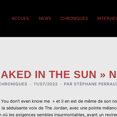
ACCUEIL
NEWS
CHRONIQUES
INTERVI
NAKED IN THE SUN » 
CHRONIQUES
11/07/2022
PAR
STÉPHANE PERRAU
» You don’t even know me » et il en est de même de son no
e, la séduisante voix de The Jordan, avec une pointe mélan
ion où les exigences sembles insurmontables, avant un revi