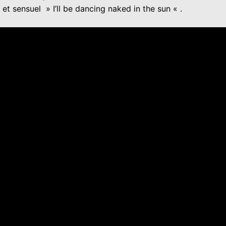
et sensuel » I’ll be dancing naked in the sun « .